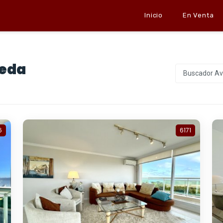
Inicio
En Venta
ueda
Buscador A
6
6171