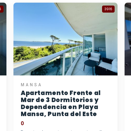
6
3916
MANSA
Apartamento Frente al
Mar de 3 Dormitorios y
Dependencia en Playa
Mansa, Punta del Este
0