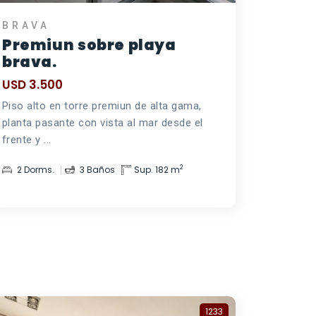
BRAVA
Premiun sobre playa
brava.
USD 3.500
Piso alto en torre premiun de alta gama,
planta pasante con vista al mar desde el
frente y ...
2
2 Dorms.
3 Baños
Sup. 182 m
1233