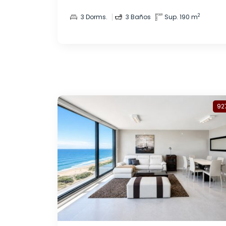
2
3 Dorms.
3 Baños
Sup. 190 m
92