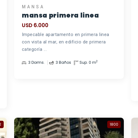
MANSA
mansa primera linea
USD 6.000
Impecable apartamento en primera linea
con vista al mar, en edificio de primera
categoría ...
2
3 Dorms.
3 Baños
Sup. 0 m
2
1800