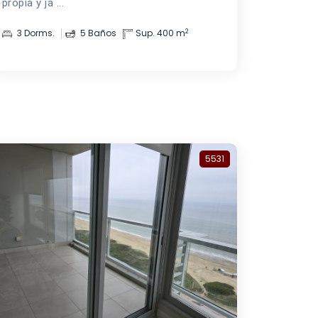
propia y ja ...
2
3 Dorms.
5 Baños
Sup. 400 m
5531