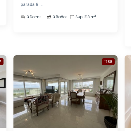
parada 8 ...
2
3 Dorms.
3 Baños
Sup. 218 m
7
1788