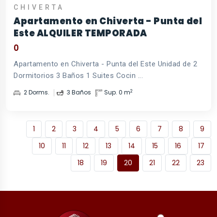
CHIVERTA
Apartamento en Chiverta - Punta del
Este ALQUILER TEMPORADA
0
Apartamento en Chiverta - Punta del Este Unidad de 2
Dormitorios 3 Baños 1 Suites Cocin ...
2
2 Dorms.
3 Baños
Sup. 0 m
1
2
3
4
5
6
7
8
9
10
11
12
13
14
15
16
17
18
19
20
21
22
23