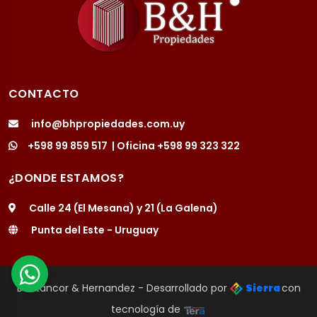
CONTACTO
info@bhpropiedades.com.uy
+598 99 859 517
| Oficina
+598 99 323 322
¿DONDE ESTAMOS?
Calle 24 (El Mesana) y 21 (La Galena)
Punta del Este - Uruguay
Bentancor & Hernandez - Desarrollado por
Sierra
con
tecnología de