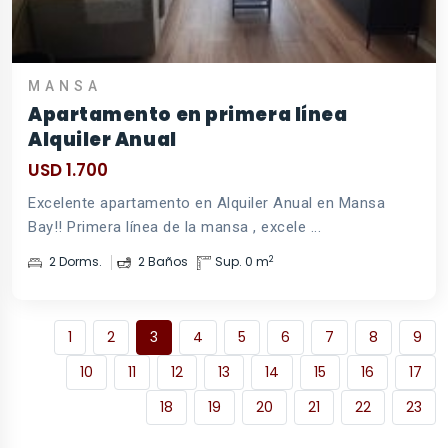
MANSA
Apartamento en primera línea
Alquiler Anual
USD 1.700
Excelente apartamento en Alquiler Anual en Mansa
Bay!! Primera línea de la mansa , excele ...
2
2 Dorms.
2 Baños
Sup. 0 m
1
2
3
4
5
6
7
8
9
10
11
12
13
14
15
16
17
18
19
20
21
22
23