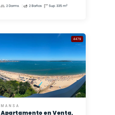
2
2 Dorms.
2 Baños
Sup. 335 m
4479
MANSA
Apartamento en Venta,