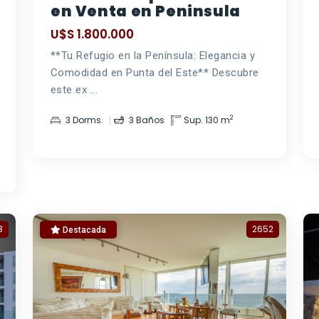
en Venta en Peninsula
U$S 1.800.000
**Tu Refugio en la Península: Elegancia y
Comodidad en Punta del Este** Descubre
este ex ...
2
3 Dorms.
3 Baños
Sup. 130 m
3
2652
Destacada