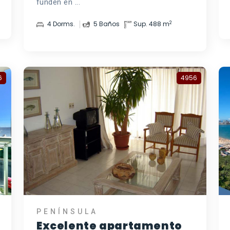
funden en ...
2
4 Dorms.
5 Baños
Sup. 488 m
6
4956
PENÍNSULA
Excelente apartamento