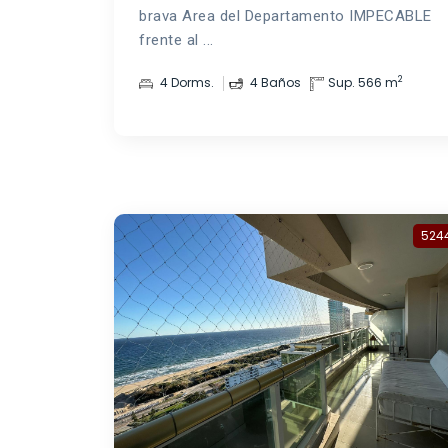
brava Area del Departamento IMPECABLE
frente al ...
2
4 Dorms.
4 Baños
Sup. 566 m
524