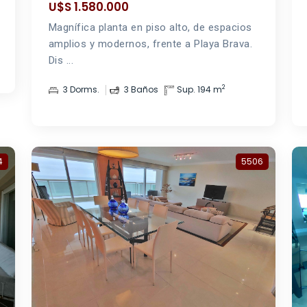
U$S 1.580.000
Magnífica planta en piso alto, de espacios
amplios y modernos, frente a Playa Brava.
Dis ...
2
3 Dorms.
3 Baños
Sup. 194 m
4
5506