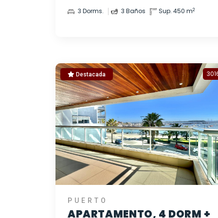
2
3 Dorms.
3 Baños
Sup. 450 m
301
Destacada
PUERTO
APARTAMENTO, 4 DORM +