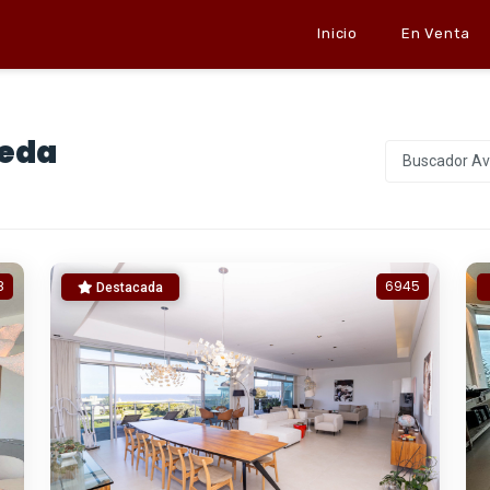
Inicio
En Venta
ueda
Buscador A
8
6945
Destacada