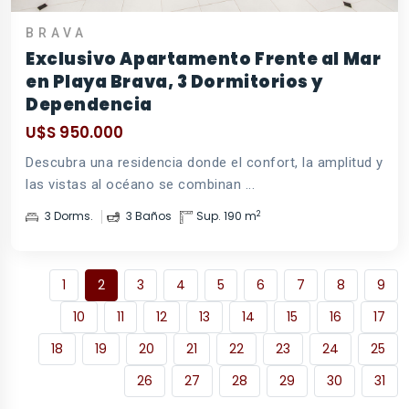
BRAVA
Exclusivo Apartamento Frente al Mar
en Playa Brava, 3 Dormitorios y
Dependencia
U$S 950.000
Descubra una residencia donde el confort, la amplitud y
las vistas al océano se combinan ...
2
3 Dorms.
3 Baños
Sup. 190 m
1
2
3
4
5
6
7
8
9
10
11
12
13
14
15
16
17
18
19
20
21
22
23
24
25
26
27
28
29
30
31