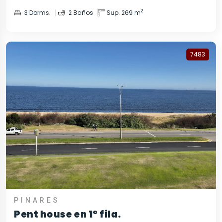
2
3 Dorms.
2 Baños
Sup. 269 m
7483
PINARES
Pent house en 1° fila.