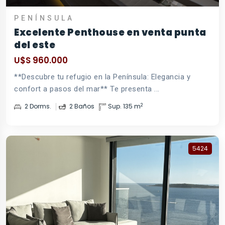
PENÍNSULA
Excelente Penthouse en venta punta
del este
U$S 960.000
**Descubre tu refugio en la Península: Elegancia y
confort a pasos del mar** Te presenta ...
2
2 Dorms.
2 Baños
Sup. 135 m
5424