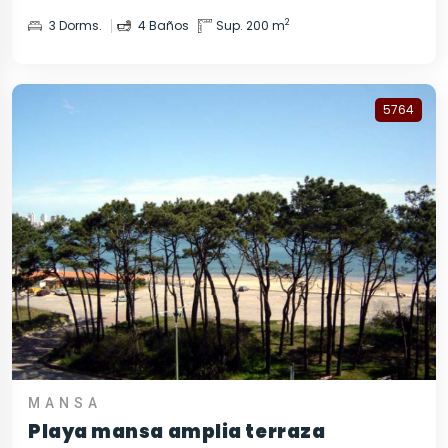
2
3 Dorms.
4 Baños
Sup. 200 m
5764
MANSA
Playa mansa amplia terraza