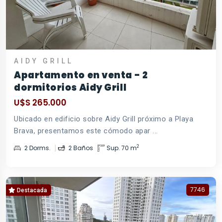
AIDY GRILL
Apartamento en venta - 2
dormitorios Aidy Grill
U$S 265.000
Ubicado en edificio sobre Aidy Grill próximo a Playa
Brava, presentamos este cómodo apar ...
2
2 Dorms.
2 Baños
Sup. 70 m
7746
Destacada