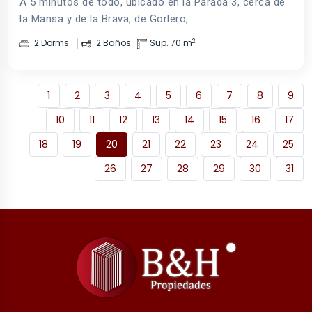
A 5 minutos de todo, ubicado en la Parada 3, cerca de
la Mansa y de la Brava, de Gorlero, ...
2
2 Dorms.
2 Baños
Sup. 70 m
1
2
3
4
5
6
7
8
9
10
11
12
13
14
15
16
17
18
19
20
21
22
23
24
25
26
27
28
29
30
31