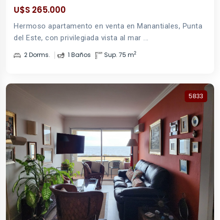
U$S 265.000
Hermoso apartamento en venta en Manantiales, Punta
del Este, con privilegiada vista al mar ...
2
2 Dorms.
1 Baños
Sup. 75 m
5833