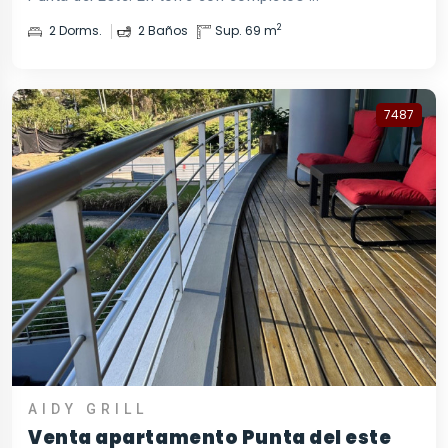
2
2 Dorms.
2 Baños
Sup. 69 m
7487
AIDY GRILL
Venta apartamento Punta del este