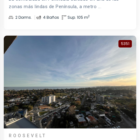
zonas más lindas de Península, a metro ...
2
2 Dorms.
4 Baños
Sup. 105 m
5351
ROOSEVELT