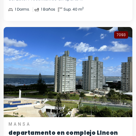
2
1 Dorms.
1 Baños
Sup. 40 m
7093
MANSA
departamento en complejo LIncon