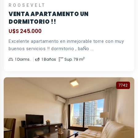
ROOSEVELT
VENTA APARTAMENTO UN
DORMITORIO !!
U$S 245.000
Excelente apartamento en inmejorable torre con muy
buenos servicios !! dormitorio , baÑo ...
2
1 Dorms.
1 Baños
Sup. 79 m
7742