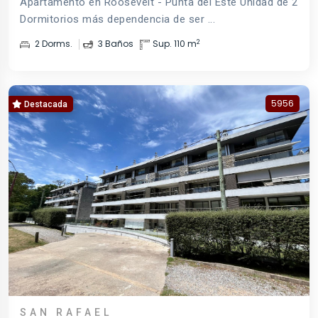
Apartamento en Roosevelt - Punta del Este Unidad de 2
Dormitorios más dependencia de ser ...
2
2 Dorms.
3 Baños
Sup. 110 m
5956
Destacada
SAN RAFAEL