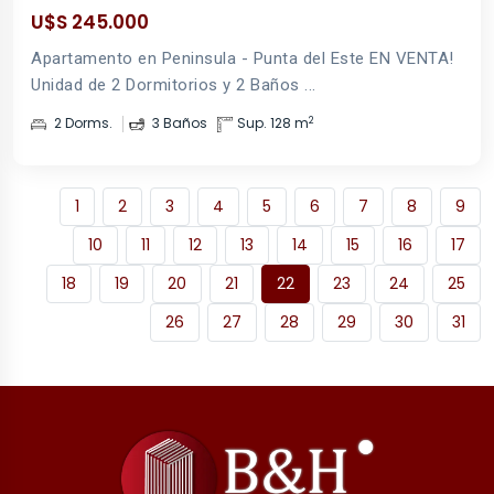
U$S 245.000
Apartamento en Peninsula - Punta del Este EN VENTA!
Unidad de 2 Dormitorios y 2 Baños ...
2
2 Dorms.
3 Baños
Sup. 128 m
1
2
3
4
5
6
7
8
9
10
11
12
13
14
15
16
17
18
19
20
21
22
23
24
25
26
27
28
29
30
31