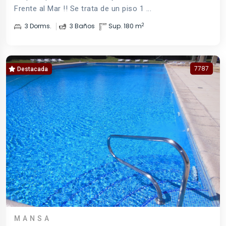
Frente al Mar !! Se trata de un piso 1 ...
2
3 Dorms.
3 Baños
Sup. 180 m
7787
Destacada
MANSA