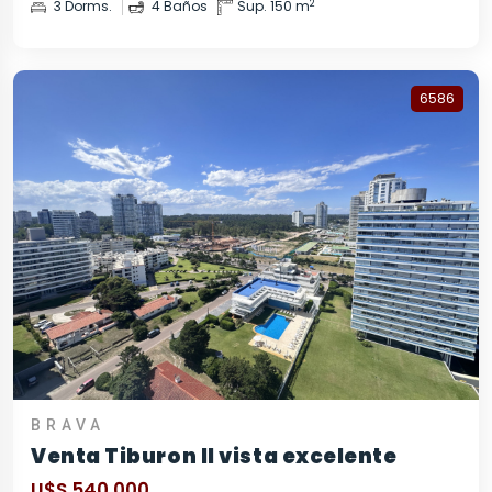
2
3 Dorms.
4 Baños
Sup. 150 m
6586
BRAVA
Venta Tiburon II vista excelente
U$S 540.000