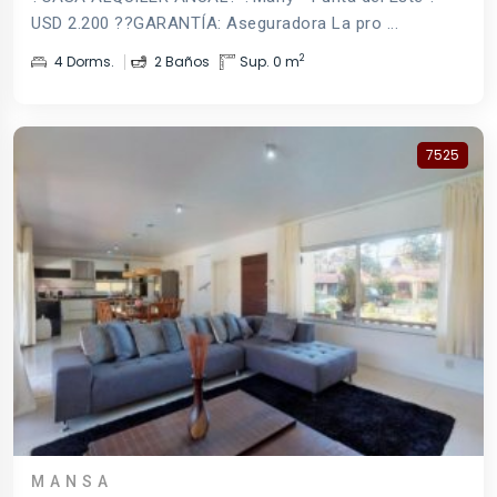
USD 2.200 ??GARANTÍA: Aseguradora La pro ...
2
4 Dorms.
2 Baños
Sup. 0 m
7525
MANSA