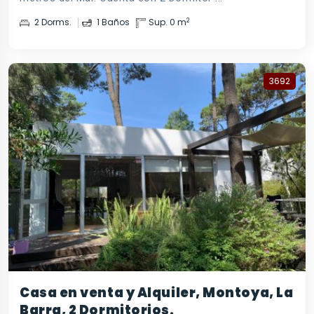
2
2 Dorms.
1 Baños
Sup. 0 m
3692
Casa en venta y Alquiler, Montoya, La
Barra, 2 Dormitorios.