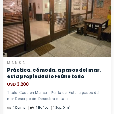
MANSA
Práctica, cómoda, a pasos del mar,
esta propiedad lo reúne todo
USD 3.200
Título: Casa en Mansa - Punta del Este, a pasos del
mar Descripción: Descubra esta en ...
2
4 Dorms.
4 Baños
Sup. 0 m