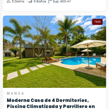
2
5 Dorms.
5 Baños
Sup. 400 m
7691
MANSA
Moderna Casa de 4 Dormitorios,
Piscina Climatizada y Parrillero en