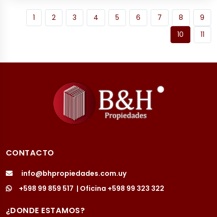
1
2
3
4
5
6
7
8
9
10
11
CONTACTO
info@bhpropiedades.com.uy
+598 99 859 517
| Oficina
+598 99 323 322
¿DONDE ESTAMOS?