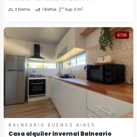
2
2 Dorms.
1 Baños
Sup. 0 m
6728
BALNEARIO BUENOS AIRES
Casa alquiler invernal Balneario