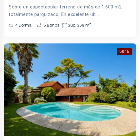
Sobre un espectacular terreno de más de 1.600 m2
totalmente parquizado. En excelente ub ...
2
4 Dorms.
5 Baños
Sup. 369 m
5645