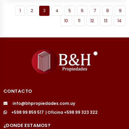
1
2
3
4
5
6
7
8
9
10
11
12
13
14
CONTACTO
info@bhpropiedades.com.uy
+598 99 859 517
| Oficina
+598 99 323 322
¿DONDE ESTAMOS?