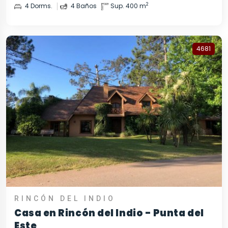
2
4 Dorms.
4 Baños
Sup. 400 m
4681
RINCÓN DEL INDIO
Casa en Rincón del Indio - Punta del
Este