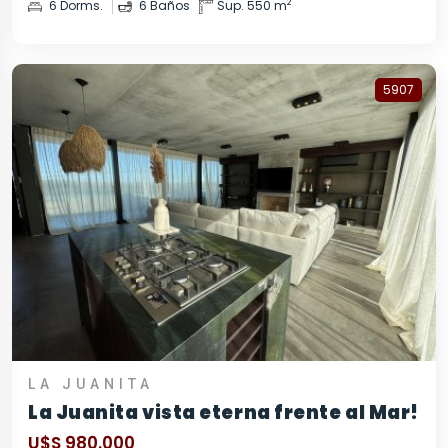
2
6 Dorms.
6 Baños
Sup. 550 m
5907
LA JUANITA
La Juanita vista eterna frente al Mar!
U$S 980.000