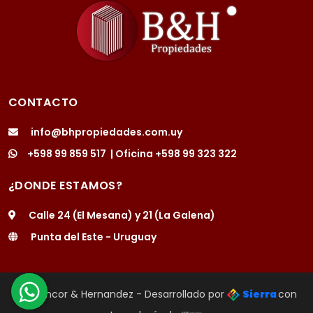
CONTACTO
info@bhpropiedades.com.uy
+598 99 859 517
| Oficina
+598 99 323 322
¿DONDE ESTAMOS?
Calle 24 (El Mesana) y 21 (La Galena)
Punta del Este - Uruguay
Bentancor & Hernandez - Desarrollado por
Sierra
con