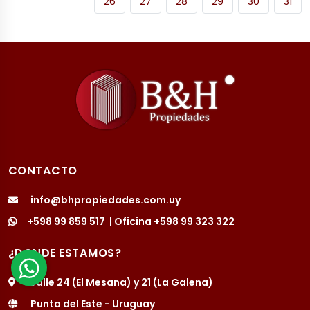
26
27
28
29
30
31
CONTACTO
info@bhpropiedades.com.uy
+598 99 859 517
| Oficina
+598 99 323 322
¿DONDE ESTAMOS?
Calle 24 (El Mesana) y 21 (La Galena)
Punta del Este - Uruguay