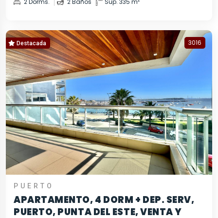
2
2 Dorms.
2 Baños
Sup. 335 m
3016
Destacada
PUERTO
APARTAMENTO, 4 DORM + DEP. SERV,
PUERTO, PUNTA DEL ESTE, VENTA Y