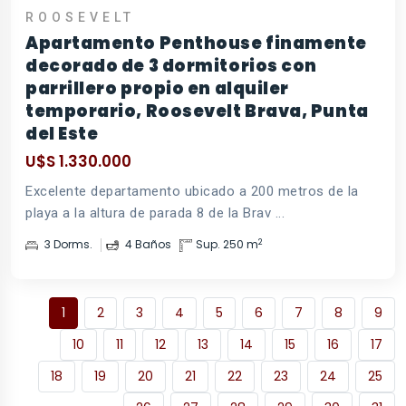
ROOSEVELT
Apartamento Penthouse finamente
decorado de 3 dormitorios con
parrillero propio en alquiler
temporario, Roosevelt Brava, Punta
del Este
U$S 1.330.000
Excelente departamento ubicado a 200 metros de la
playa a la altura de parada 8 de la Brav ...
2
3 Dorms.
4 Baños
Sup. 250 m
1
2
3
4
5
6
7
8
9
10
11
12
13
14
15
16
17
18
19
20
21
22
23
24
25