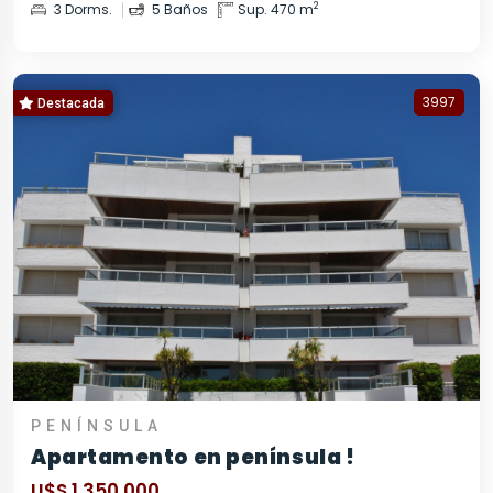
2
3 Dorms.
5 Baños
Sup. 470 m
3997
Destacada
PENÍNSULA
Apartamento en península !
U$S 1.350.000