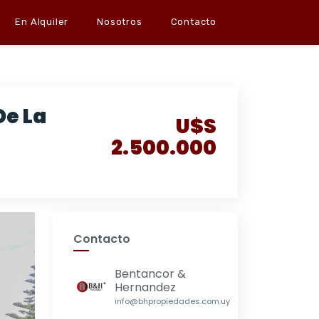
En Alquiler
Nosotros
Contacto
De La
U$S
2.500.000
Contacto
Bentancor &
Hernandez
info@bhpropiedades.com.uy