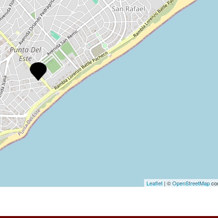
Leaflet
| ©
OpenStreetMap
con