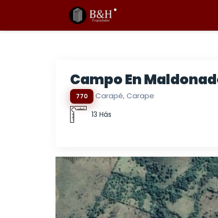
Campo En Maldonado
Carapé, Carape
770
13 Hás