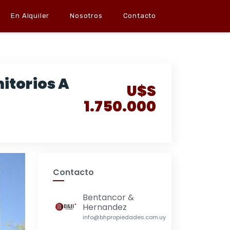
En Alquiler
Nosotros
Contacto
itorios A
U$S
1.750.000
Contacto
Bentancor &
Hernandez
info@bhpropiedades.com.uy