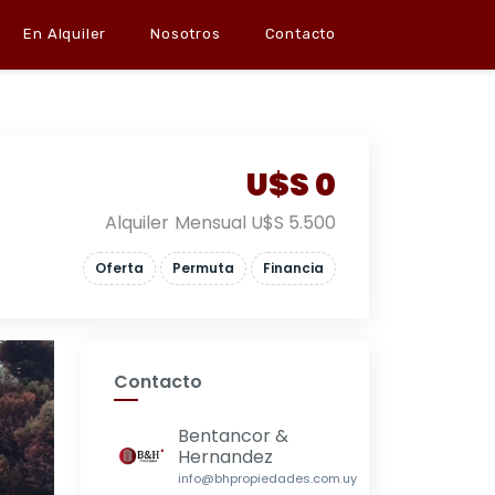
En Alquiler
Nosotros
Contacto
U$S 0
Alquiler Mensual U$S 5.500
Oferta
Permuta
Financia
Contacto
Bentancor &
Hernandez
info@bhpropiedades.com.uy