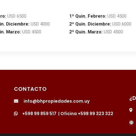
ro:
USD 6500
1ª Quin. Febrero:
USD 4500
in. Diciembre:
USD 4000
2ª Quin. Diciembre:
USD 6000
in. Marzo:
USD 4500
2ª Quin. Marzo:
USD 4500
CONTACTO
¿
info@bhpropiedades.com.uy
+598 99 859 517
| Oficina
+598 99 323 322