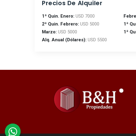
Precios De Alquiler
1ª Quin. Enero:
USD 7000
Febre
2ª Quin. Febrero:
USD 5000
1ª Qu
Marzo:
USD 5000
1ª Qu
Alq. Anual (Dólares):
USD 5500