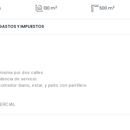
2
2
s
130 m
500 m
GASTOS Y IMPUESTOS
misma por dos calles.
dencia de servicio.
medor diario, estar, y patio con parrillero.
ERCIAL.