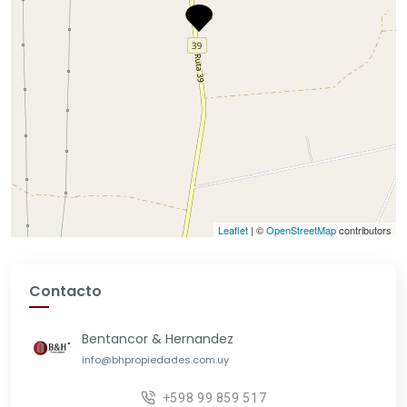
Leaflet
| ©
OpenStreetMap
contributors
Contacto
Bentancor & Hernandez
info@bhpropiedades.com.uy
+598 99 859 517