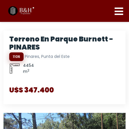
Terreno En Parque Burnett -
PINARES
Pinares, Punta del Este
1106
4454
2
m
U$S 347.400