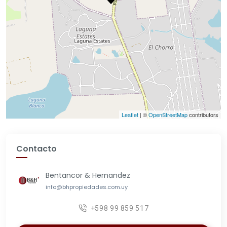
Leaflet
| ©
OpenStreetMap
contributors
Contacto
Bentancor & Hernandez
info@bhpropiedades.com.uy
+598 99 859 517