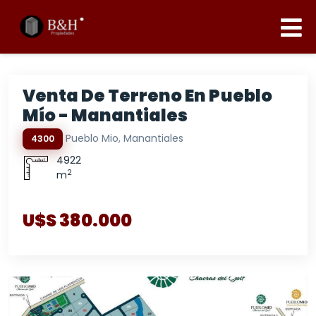
Venta De Terreno En Pueblo
Mío - Manantiales
Pueblo Mio, Manantiales
4300
4922
2
m
U$S 380.000